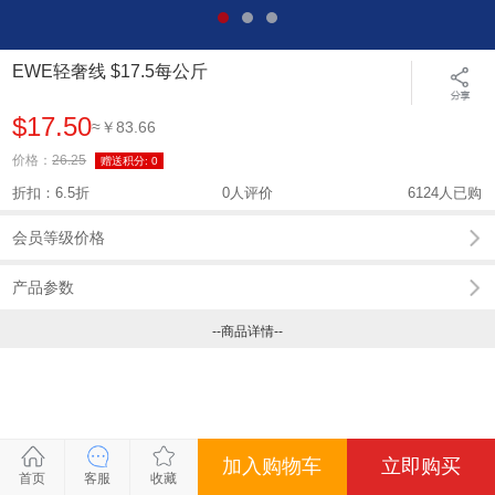
EWE轻奢线 $17.5每公斤
$17.50
≈￥83.66
价格：
26.25
赠送积分:
0
折扣：6.5折
0人评价
6124人已购
会员等级价格
产品参数
--商品详情--
加入购物车
立即购买
关闭
关闭
关闭
关闭
首页
客服
收藏