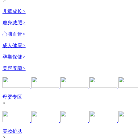
>
儿童成长
>
瘦身减肥
>
心脑血管
>
成人健康
>
孕期保健
>
美容养颜
>
母婴专区
>
美妆护肤
>