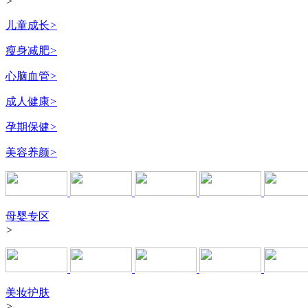
>
儿童成长
>
瘦身减肥
>
心脑血管
>
成人健康
>
孕期保健
>
美容养颜
>
母婴专区
>
美妆护肤
>