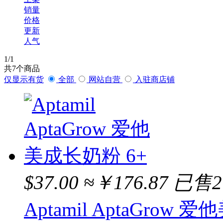
销量
价格
更新
人气
1
/1
共
7
个商品
仅显示有货
全部
网站自营
入驻商店铺
$37.00
≈￥176.87
已售2
Aptamil AptaGrow