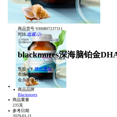
商品货号
9300807237311
对比
收藏 (2)
分享
blackmores深海脑铂金DHA鱼
售价
≈￥
降价通知
市场价
$26.25
会员等级价格
商品品牌
Blackmores
商品重量
235克
参考日期
2029-01-11