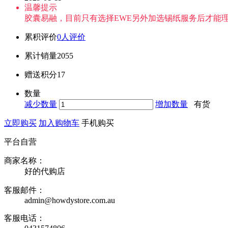
温馨提示
胶囊易融，目前只有选择EWE另外加选锡纸服务后才能
累积评价
0人评价
累计销量
2055
赠送积分
17
数量
减少数量
增加数量
有货
立即购买
加入购物车
手机购买
平台自营
商家名称：
好的代购店
客服邮件：
admin@howdystore.com.au
客服电话：