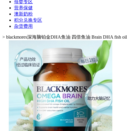
母婴专区
营养保健
澳新奶粉
积分兑换专区
杂货费用
>
blackmores深海脑铂金DHA鱼油 四倍鱼油 Brain DHA fish oil