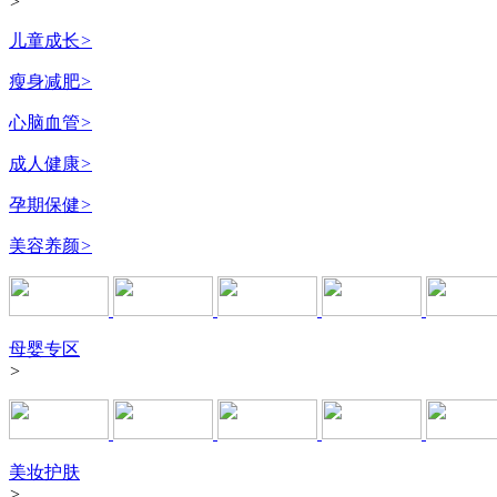
>
儿童成长
>
瘦身减肥
>
心脑血管
>
成人健康
>
孕期保健
>
美容养颜
>
母婴专区
>
美妆护肤
>