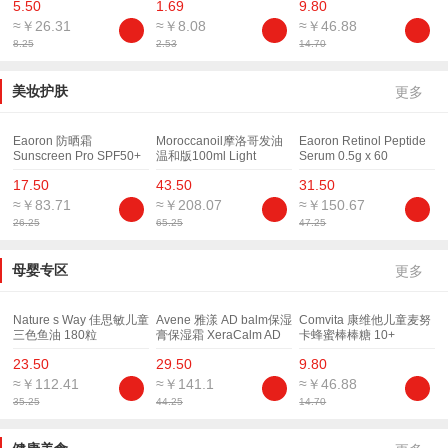
5.50
1.69
9.80
and Manuka Honey
≈￥26.31
≈￥8.08
≈￥46.88
8.25
2.53
14.70
美妆护肤
更多
Eaoron 防晒霜
Moroccanoil摩洛哥发油
Eaoron Retinol Peptide
Sunscreen Pro SPF50+
温和版100ml Light
Serum 0.5g x 60
60g
Capsules eaoron精华液
17.50
43.50
31.50
白白丸60粒装
≈￥83.71
≈￥208.07
≈￥150.67
26.25
65.25
47.25
母婴专区
更多
Nature s Way 佳思敏儿童
Avene 雅漾 AD balm保湿
Comvita 康维他儿童麦努
三色鱼油 180粒
膏保湿霜 XeraCalm AD
卡蜂蜜棒棒糖 10+
Lipid Replenishing Balm
Manuka honey POPS 15
23.50
29.50
9.80
400ml
pops 112.5g
≈￥112.41
≈￥141.1
≈￥46.88
35.25
44.25
14.70