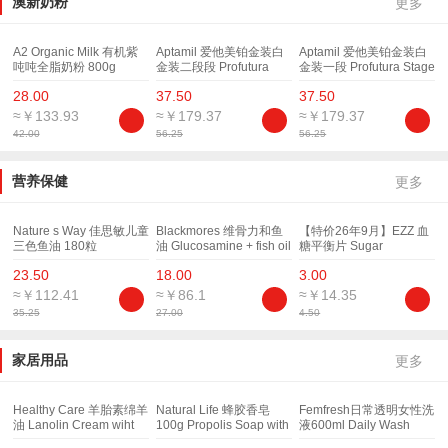
支付宝
推荐
澳新奶粉
更多
公司简介
推荐
A2 Organic Milk 有机紫
Aptamil 爱他美铂金装白
Aptamil 爱他美铂金装白
微信支付
推荐
吨吨全脂奶粉 800g
金装二段段 Profutura
金装一段 Profutura Stage
Stage 1 Premium Follow
1 Premium Infant
28.00
37.50
37.50
On Formula From 6-12
Formula From 0-6
Months 800g APF2 P2
Months 800g APF1 P1
≈￥133.93
≈￥179.37
≈￥179.37
42.00
56.25
56.25
营养保健
更多
Nature s Way 佳思敏儿童
Blackmores 维骨力和鱼
【特价26年9月】EZZ 血
三色鱼油 180粒
油 Glucosamine + fish oil
糖平衡片 Sugar
90 capsules
Metabolism 60 Hard
23.50
18.00
3.00
Capsules
≈￥112.41
≈￥86.1
≈￥14.35
35.25
27.00
4.50
家居用品
更多
Healthy Care 羊胎素绵羊
Natural Life 蜂胶香皂
Femfresh日常透明女性洗
油 Lanolin Cream wiht
100g Propolis Soap with
液600ml Daily Wash
sheep placenta 100g
Tea Tree Eucalyptus oil
600ml