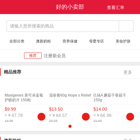
好的小卖部
查看汇率
查看汇率
请输入您所搜索的商品
全部分类
澳新奶粉
营养保健
母婴专区
美妆护肤
注册新会员
推荐
运费说明
推荐
精品推荐
更多
联系方式
推荐
支付宝
推荐
公司简介
推荐
Maxigenes 美可卓蓝莓
湿疹膏60g Hope s Relief
DJ&A 蘑菇干香菇干
护眼奶片 150粒
150g
微信支付
推荐
$9.99
$13.50
$14.00
$
注册新会员
推荐
≈￥47.78
≈￥64.57
≈￥66.96
运费说明
14.98
推荐
20.25
21.00
1
1
联系方式
推荐