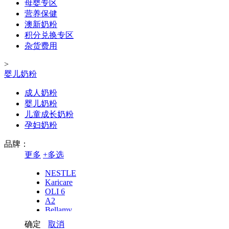
母婴专区
营养保健
澳新奶粉
积分兑换专区
杂货费用
>
婴儿奶粉
成人奶粉
婴儿奶粉
儿童成长奶粉
孕妇奶粉
品牌：
更多
+
多选
NESTLE
Karicare
OLI 6
A2
Bellamy
Aptamil
确定
取消
S26