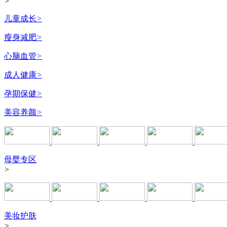
>
儿童成长
>
瘦身减肥
>
心脑血管
>
成人健康
>
孕期保健
>
美容养颜
>
母婴专区
>
美妆护肤
>