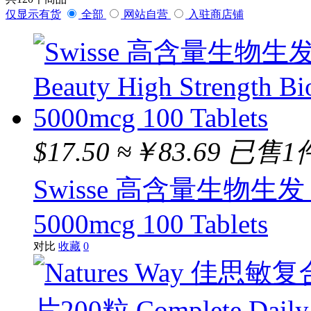
SWISSE
仅显示有货
全部
网站自营
入驻商店铺
Blackmores
HYDRODOL
Nu-lax
Anothgenol
$17.50
≈￥83.69
已售1
STREAMLAND
Swisse 高含量生物生发 Beau
VIDA GLOW
5000mcg 100 Tablets
FLORADIX
对比
收藏
0
MAXIGENES
Bioisland