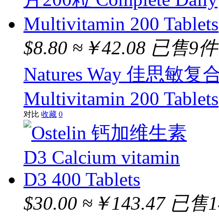
Unich
Sambucol
$8.80
≈￥42.08
已售9件
Dencorub
Natures Way 佳思敏复合
Neurio
Cenovis
Multivitamin 200 Tablets
Caruso
对比
收藏
0
MUSASHI
Golden Boronia
$30.00
≈￥143.47
已售1