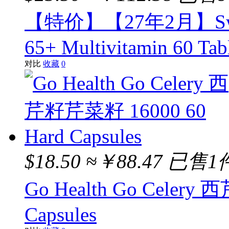
【特价】【27年2月】Swi
65+ Multivitamin 60 Tab
对比
收藏
0
$18.50
≈￥88.47
已售1
Go Health Go Celery
Capsules