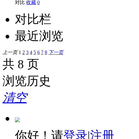
对比
收藏
0
对比栏
最近浏览
上一页
1
2
3
4
5
6
7
8
下一页
共 8 页
浏览历史
清空
你好！请
登录
|
注册