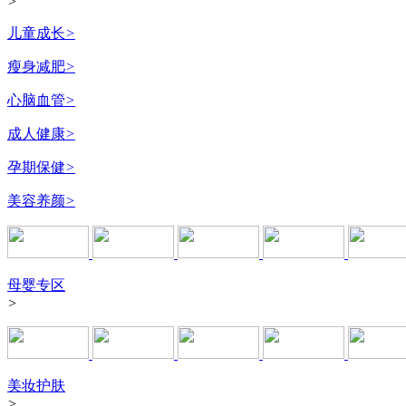
>
儿童成长
>
瘦身减肥
>
心脑血管
>
成人健康
>
孕期保健
>
美容养颜
>
母婴专区
>
美妆护肤
>