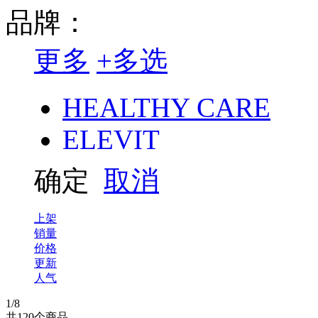
品牌：
更多
+
多选
HEALTHY CARE
ELEVIT
NATURES WAY
确定
取消
Life space
上架
NUTRITION CARE
销量
价格
Ostelin
更新
人气
COMVITA
1
/8
共
120
个商品