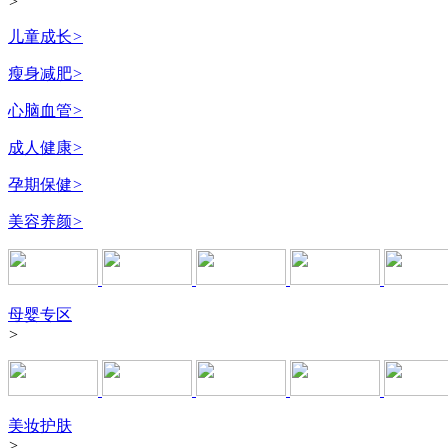
>
儿童成长
>
瘦身减肥
>
心脑血管
>
成人健康
>
孕期保健
>
美容养颜
>
母婴专区
>
美妆护肤
>