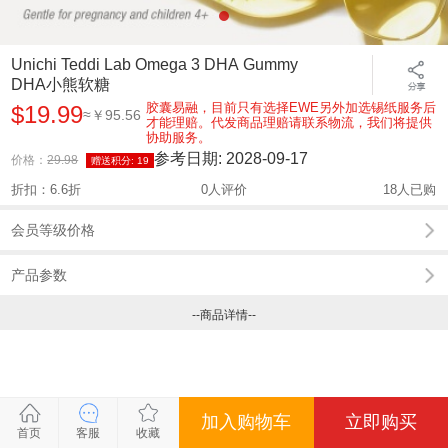
Unichi Teddi Lab Omega 3 DHA Gummy
DHA小熊软糖
胶囊易融，目前只有选择EWE另外加选锡纸服务后
$19.99
≈￥95.56
才能理赔。代发商品理赔请联系物流，我们将提供
协助服务。
参考日期:
2028-09-17
价格：
29.98
赠送积分:
19
折扣：6.6折
0人评价
18人已购
会员等级价格
产品参数
--商品详情--
加入购物车
立即购买
关闭
关闭
关闭
关闭
首页
客服
收藏