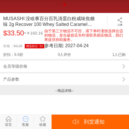
MUSASHI 没啥事百分百乳清蛋白粉咸味焦糖
味 2g Recover 100 Whey Salted Caramel
flavour
由于第三方物流不可控，请下单时谨慎选择合适
$33.50
≈￥160.16
的物流，发生破损丢失时请联系相应物流，我们
将提供协助服务。
参考日期:
2027-04-24
价格：
50.25
赠送积分:
33
折扣：6.6折
0人评价
1人已购
会员等级价格
产品参数
--商品详情--
到货通知
关闭
关闭
关闭
关闭
首页
客服
收藏