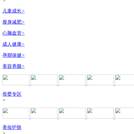
>
儿童成长
>
瘦身减肥
>
心脑血管
>
成人健康
>
孕期保健
>
美容养颜
>
母婴专区
>
美妆护肤
>