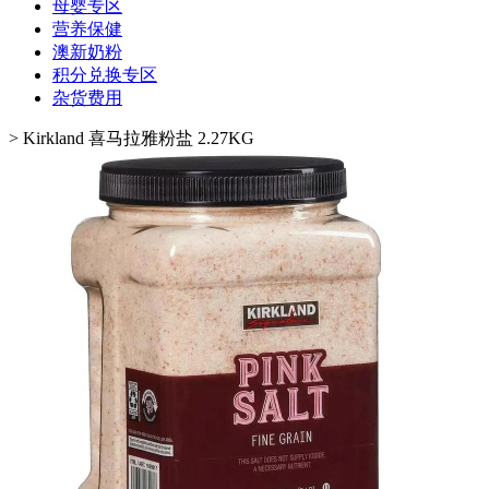
母婴专区
营养保健
澳新奶粉
积分兑换专区
杂货费用
>
Kirkland 喜马拉雅粉盐 2.27KG