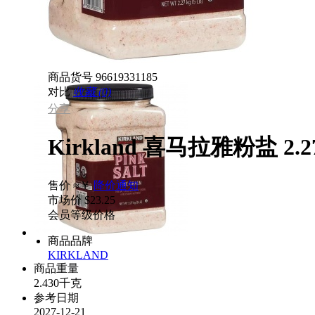
商品货号
96619331185
对比
收藏 (0)
分享
Kirkland 喜马拉雅粉盐 2.
售价
≈￥
降价通知
市场价
$23.25
会员等级价格
商品品牌
KIRKLAND
商品重量
2.430千克
参考日期
2027-12-21