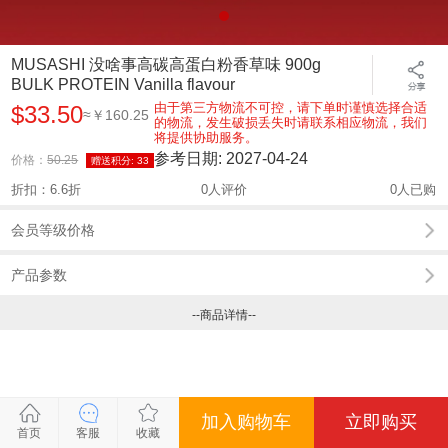
MUSASHI 没啥事高碳高蛋白粉香草味 900g
BULK PROTEIN Vanilla flavour
由于第三方物流不可控，请下单时谨慎选择合适
$33.50
≈￥160.25
的物流，发生破损丢失时请联系相应物流，我们
将提供协助服务。
参考日期:
2027-04-24
价格：
50.25
赠送积分:
33
折扣：6.6折
0人评价
0人已购
会员等级价格
产品参数
--商品详情--
加入购物车
立即购买
关闭
关闭
关闭
关闭
首页
客服
收藏