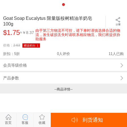
Goat Soap Eucalytus 限量版桉树精油羊奶皂
100g
由于第三方物流不可控，请下单时谨慎选择合适的物
$1.75
≈￥8.37
流，发生破损丢失时请联系相应物流，我们将提供协
助服务
价格：
2.63
赠送积分:
1
折扣：5折
0人评价
11人已购
会员等级价格
产品参数
--商品详情--
到货通知
关闭
关闭
关闭
关闭
首页
客服
收藏