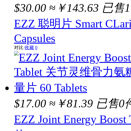
Caruso
$30.00
≈￥143.63
已售
Palmer's
EZZ 聪明片 Smart CLarit
Thompson's
Capsules
AdeVaya
对比
收藏
0
Herbs of Gold
EZZ
MUSASHI
CareMagic
$17.00
≈￥81.39
已售0
CareVoice
EZZ Joint Energy 
Golden Boronia