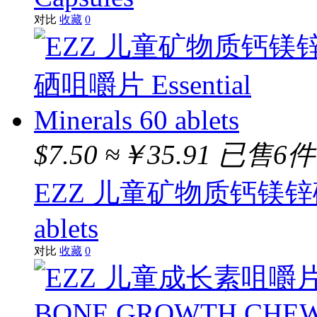
对比
收藏
0
$7.50
≈￥35.91
已售6件
EZZ 儿童矿物质钙镁锌硒咀嚼片
ablets
对比
收藏
0