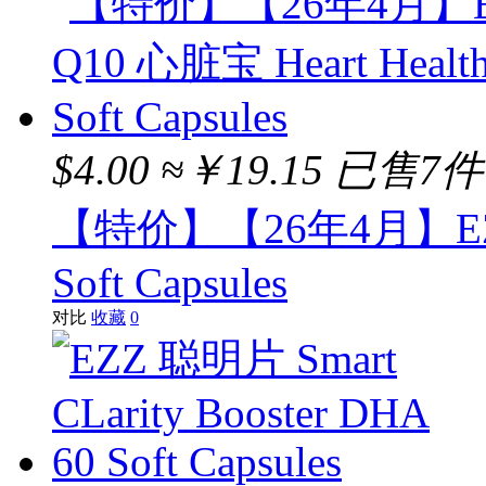
Bioisland
BIOGLAN
Unich
Sambucol
$4.00
≈￥19.15
已售7件
Bio-E
【特价】【26年4月】EZZ Q
Dencorub
Soft Capsules
Neurio
对比
收藏
0
Cenovis
Hubner Vital
Naprogesic