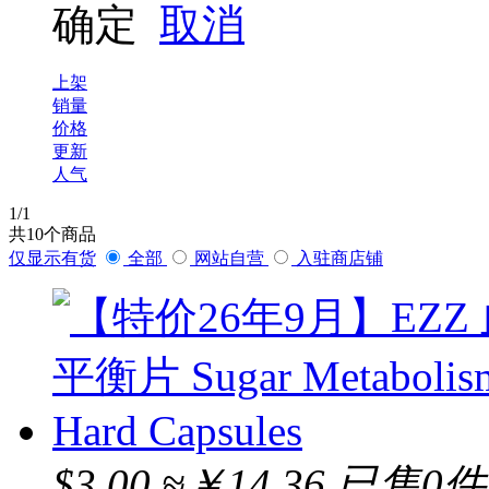
NATURES WAY
确定
取消
Life space
上架
NUTRITION CARE
销量
价格
Ostelin
更新
人气
COMVITA
1
/1
共
10
个商品
SWISSE
仅显示有货
全部
网站自营
入驻商店铺
Combantria
Blackmores
HYDRODOL
Nu-lax
$3.00
≈￥14.36
已售0件