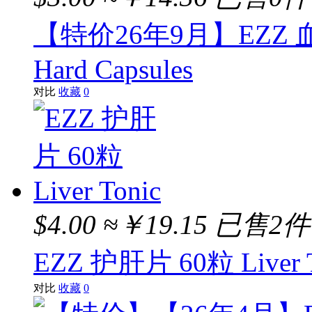
Anothgenol
【特价26年9月】EZZ 血糖平
Melrose
Hard Capsules
B.BOX
对比
收藏
0
JACK N JILL
Xenical
STREAMLAND
VIDA GLOW
$4.00
≈￥19.15
已售2件
FLORADIX
EAORON
EZZ 护肝片 60粒 Liver T
MAXIGENES
对比
收藏
0