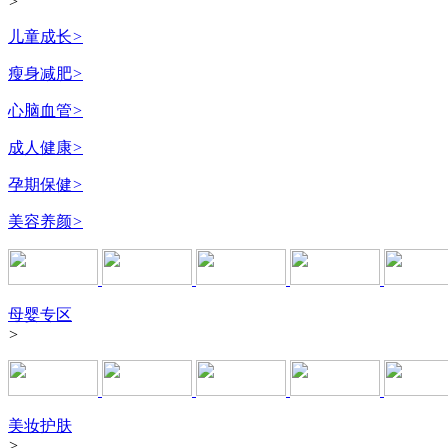
>
儿童成长
>
瘦身减肥
>
心脑血管
>
成人健康
>
孕期保健
>
美容养颜
>
母婴专区
>
美妆护肤
>