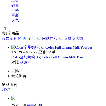
上架
A2
销量
Bellamy
价格
Aptamil
S26
更新
BUBS
人气
ABBOTT
BTNature
1
/1
coles
共
1
个商品
仅显示有货
全部
网站自营
入驻商店铺
$10.40
≈￥49.72
已售464件
Coles全脂奶粉1kg Coles Full Cream Milk Powder
对比
收藏
0
对比栏
最近浏览
浏览历史
清空
你好！请
登录
|
注册