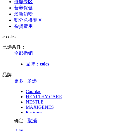
母婴专区
营养保健
澳新奶粉
积分兑换专区
杂货费用
>
coles
已选条件：
全部撤销
品牌：
coles
品牌：
更多
+
多选
Caprilac
HEALTHY CARE
NESTLE
MAXIGENES
Karicare
OLI 6
确定
取消
OZ FARM
Devondale