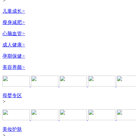
>
儿童成长
>
瘦身减肥
>
心脑血管
>
成人健康
>
孕期保健
>
美容养颜
>
母婴专区
>
美妆护肤
>