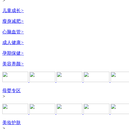
>
儿童成长
>
瘦身减肥
>
心脑血管
>
成人健康
>
孕期保健
>
美容养颜
>
母婴专区
>
美妆护肤
>