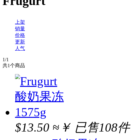
Frugurt
上架
销量
价格
更新
人气
1
/1
共
1
个商品
$13.50
≈￥
已售108件