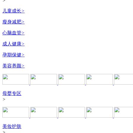
>
儿童成长
>
瘦身减肥
>
心脑血管
>
成人健康
>
孕期保健
>
美容养颜
>
母婴专区
>
美妆护肤
>