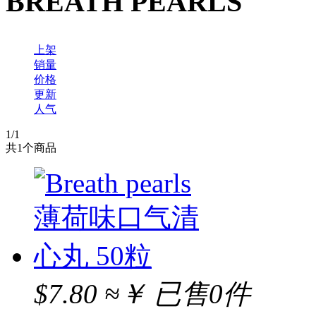
BREATH PEARLS
上架
销量
价格
更新
人气
1
/1
共
1
个商品
$7.80
≈￥
已售0件